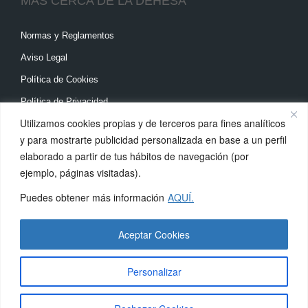
MÁS CERCA DE LA DEHESA
Normas y Reglamentos
Aviso Legal
Política de Cookies
Política de Privacidad
Utilizamos cookies propias y de terceros para fines analíticos
DÓNDE ENCONTRARNOS
y para mostrarte publicidad personalizada en base a un perfil
elaborado a partir de tus hábitos de navegación (por
ejemplo, páginas visitadas).
Calle Madrid, 31
28939 Arroyomolinos
Puedes obtener más información
AQUÍ.
Madrid
91 689 92 71
->
Ver mapa
Aceptar Cookies
Personalizar