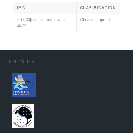
IMC
CLASIFICACIÓN
< 16,00[/av_cell][/av_row] >
Obesidad Tipo III
40,00
ENLACES