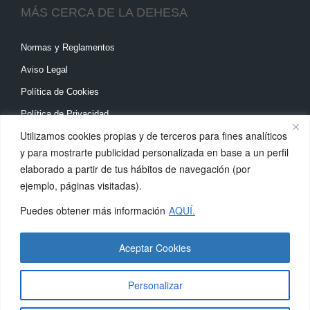
MÁS CERCA DE LA DEHESA
Normas y Reglamentos
Aviso Legal
Política de Cookies
Política de Privacidad
Utilizamos cookies propias y de terceros para fines analíticos
DÓNDE ENCONTRARNOS
y para mostrarte publicidad personalizada en base a un perfil
elaborado a partir de tus hábitos de navegación (por
ejemplo, páginas visitadas).
Calle Madrid, 31
28939 Arroyomolinos
Puedes obtener más información
AQUÍ.
Madrid
91 689 92 71
->
Ver mapa
Aceptar Cookies
Personalizar