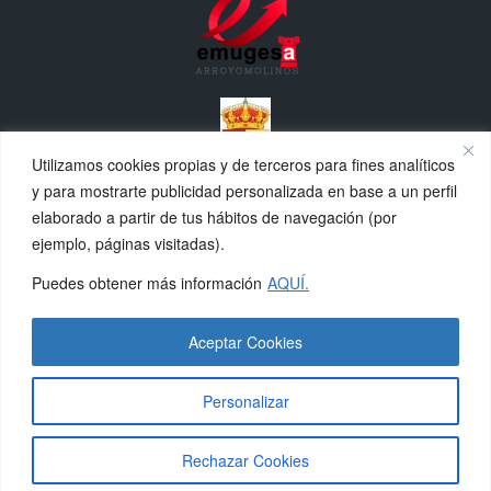
Utilizamos cookies propias y de terceros para fines analíticos
y para mostrarte publicidad personalizada en base a un perfil
elaborado a partir de tus hábitos de navegación (por
MÁS CERCA DE LA DEHESA
ejemplo, páginas visitadas).
Puedes obtener más información
AQUÍ.
Normas y Reglamentos
Aviso Legal
Aceptar Cookies
Política de Cookies
Política de Privacidad
Personalizar
DÓNDE ENCONTRARNOS
Rechazar Cookies