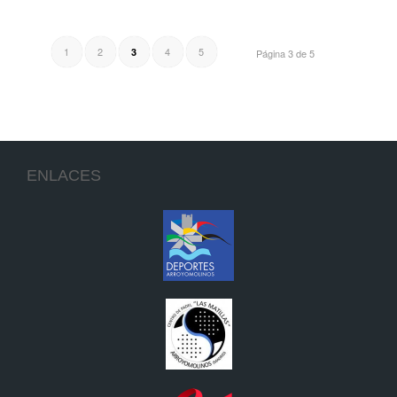
1
2
4
5
3
Página 3 de 5
ENLACES